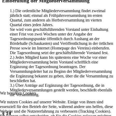
Einberufung der Mitgliederversammlung
1.) Die ordentliche Mitgliederversammlung findet zweimal
jährlich statt; einmal als Frühjahrsversammlung im ersten
Quartal, zum anderen als Herbstversammlung im vierten
Quartal eines jeden Jahres.
Sie wird vom geschäftsführenden Vorstand unter Einhaltung
einer Frist von zwei Wochen unter der Angabe der
Tagesordnungspunkte öffentlich durch Aushang an der
Bördehalle (Schaukasten) und Veröffentlichung in der örtlichen
Presse sowie im Internet (Homepage des Vereins) einberufen.
Die Tagesordnung setzt der geschäftsführende Vorstand fest.
2.) Jedes Mitglied kann bis spätestens eine Woche vor einer
Mitgliederversammlung beim Vorstand schriftlich eine
Ergänzung der Tagesordnung beantragen. Der
Versammlungsleiter hat zu Beginn der Mitgliederversammlung
die Ergänzung bekannt zu geben, über die die Versammlung zu
beschließen hat.
3.) Über Anträge auf Ergänzung der Tagesordnung, die in
Mitgliederversammlungen gestellt werden, beschließt ebenfalls
Wir benutzen Cookies
die Versammlung.
Wir nutzen Cookies auf unserer Website. Einige von ihnen sind
essenziell für den Betrieb der Seite, während andere uns helfen, diese
Website und die Nutzererfahrung zu verbessern (Tracking Cookies).
§ 14
Sie können selbst entscheiden, ob Sie die Cookies zulassen möchten.