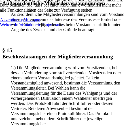
Außerordentliche Mitgliederversammlungen
Bitte beachten Sie, dass bei einer Ablehnung womöglich nicht mehr
alle Funktionalitäten der Seite zur Verfügung stehen.
Außerordentliche Mitgliederversammlungen sind vom Vorstand
einzuberufen, wenn das Interesse des Vereins es erfordert oder
Akzeptieren
Ablehnen
wenn 15% der Mitglieder dies beim Vorstand schriftlich unter
Weitere Informationen
|
Impressum
Angabe des Zwecks und der Gründe beantragt.
§ 15
Beschlussfassungen der Mitgliederversammlung
1.) Die Mitgliederversammlung wird vom Vorsitzenden, bei
dessen Verhinderung vom stellvertretenden Vorsitzenden oder
einem anderen Vorstandsmitglied geleitet. Ist kein
Vorstandsmitglied anwesend, bestimmt die Versammlung den
Versammlungsleiter. Bei Wahlen kann die
Versammlungsleitung für die Dauer des Wahlgangs und der
vorhergehenden Diskussion einem Wahlleiter übertragen
werden. Das Protokoll führt der Schriftführer oder dessen
Vertreter. Bei deren Abwesenheit bestimmt der
Versammlungsleiter einen Protokollführer. Das Protokoll
unterzeichnet neben dem Schriftführer der jeweilige
Versammlungsleiter.